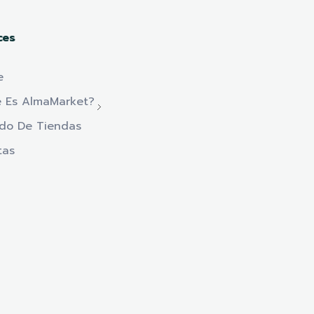
ces
e
 Es AlmaMarket?
ado De Tiendas
tas