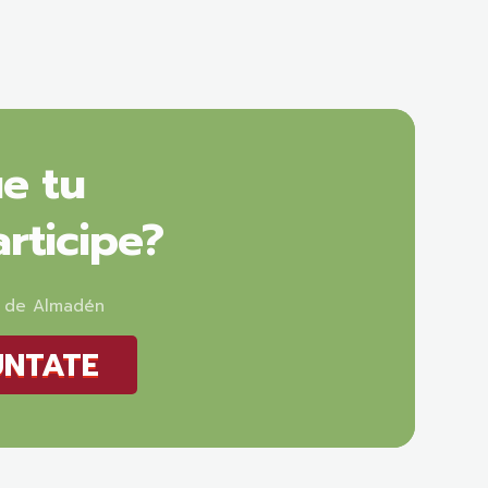
e tu
rticipe?
o de Almadén
NTATE