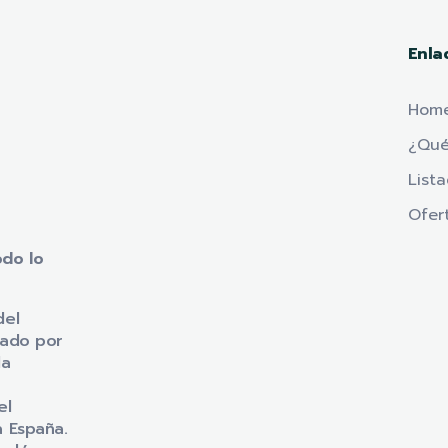
Enla
Hom
¿Qué
List
Ofer
odo lo
del
iado por
la
el
a España.