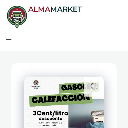
ALMA
MARKET
open