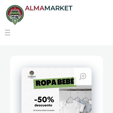
ALMA
MARKET
open